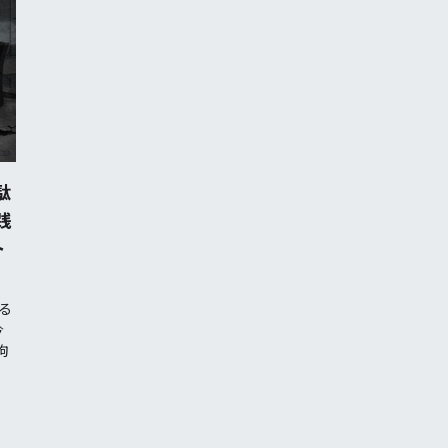
駄
践
ト
する
今
拘