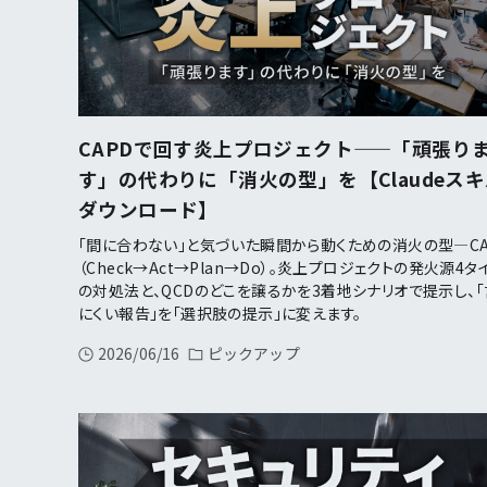
CAPDで回す炎上プロジェクト——「頑張り
す」の代わりに「消火の型」を【Claudeス
ダウンロード】
「間に合わない」と気づいた瞬間から動くための消火の型—CA
（Check→Act→Plan→Do）。炎上プロジェクトの発火源4タ
の対処法と、QCDのどこを譲るかを3着地シナリオで提示し、「
にくい報告」を「選択肢の提示」に変えます。
2026/06/16
ピックアップ