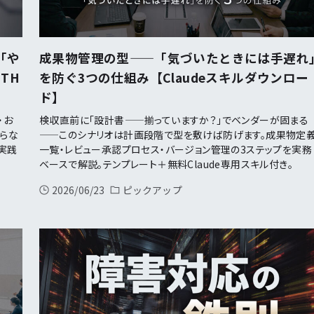
「や
成果物管理の型——「気づいたときには手遅れ
TH
を防ぐ3つの仕組み【Claudeスキルダウンロー
ド】
・お
検収直前に「設計書——揃っていますか？」でベンダーが固まる
やらな
——このシナリオは計画段階で型を敷けば防げます。成果物定
実践
一覧・レビュー承認プロセス・バージョン管理の3ステップを実務
ベースで解説。テンプレート＋無料Claude専用スキル付き。
2026/06/23
ピックアップ