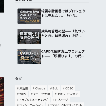
綺麗な計画書ではプロジェク
トは守れない。「やら...
」
成果物管理の型——「気づい
たときには手遅れ」を防...
義
CAPDで回す炎上プロジェク
ト——「頑張ります」の代...
タグ
AI活用
Claude
EoL
ODSC
WBS
スコープ管理
セキュリティ対応
トラブルシューティング
トリアージ
ファシリテーション
プロジェクトマネジメント