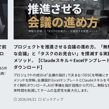
で前
プロジェクトを推進させる会議の進め方。「無
ンロ
な会議」と「タスクのお見合い」を撲滅する実
メソッド。【Claudeスキル＋Excelテンプレー
ダウンロード】
65件
出典：
プロジェクトの成功は「会議の設計」で決まる！ODSCを明確に
メソッドを詳解。会議設計ExcelテンプレートとClaudeスキルを
すぐ無料ダウンロード。AIが準備を設計段階から代行し、無駄な
束時間を削減してチームの生産性を最大化します。
2026/04/21
ピックアップ