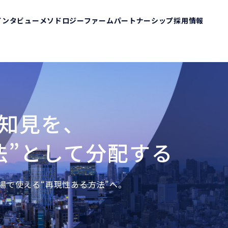
インタビュー
メソドロジーファーム
パートナーシップ
採用情報
て
覧
知見を、
法”として分配する
場で使える“再現性ある方法”へ。