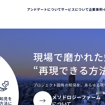
アンドゲートについて
サービスについて
企業事例
アンドゲートについて
サービスについ
行動規範
自社の強み
代表メッセージ
提供サービス一
現場で磨かれた
会社概要
事業内容
ID基盤構築
“再現できる方
プロジェクト固有の知見を、あらゆる現
メソドロジーファーム
について