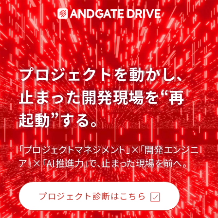
プロジェクトを動かし、
止まった開発現場を“再
起動”する。
「プロジェクトマネジメント」×「開発エンジニ
ア」×「AI推進力」で、止まった現場を前へ。
プロジェクト診断はこちら