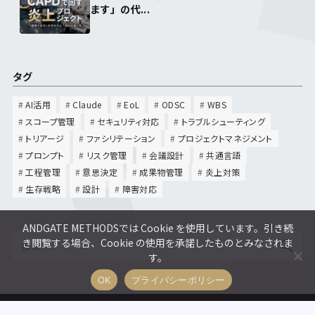
ます」の代...
タグ
AI活用
Claude
EoL
ODSC
WBS
スコープ管理
セキュリティ対応
トラブルシューティング
トリアージ
ファシリテーション
プロジェクトマネジメント
プロンプト
リスク管理
会議設計
共通言語
工程管理
意思決定
成果物管理
炎上対策
生存戦略
設計
障害対応
ANDGATE METHODSでは Cookie を使用しています。引き続
き閲覧する場合、Cookie の使用を承諾したものとみなされま
す。
OK
プライバシーポリシー