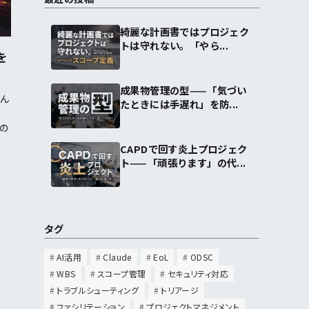
綺麗な計画書ではプロジェク
トは守れない。「やら...
を
成果物管理の型——「気づい
そん
たときには手遅れ」を防...
の
CAPDで回す炎上プロジェク
ト——「頑張ります」の代...
タグ
AI活用
Claude
EoL
ODSC
WBS
スコープ管理
セキュリティ対応
トラブルシューティング
トリアージ
ファシリテーション
プロジェクトマネジメント