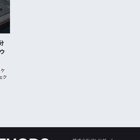
分
ダウ
スケ
ェク