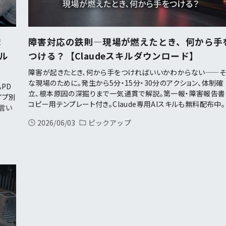
ま
障害対応の鉄則—現場が燃えたとき、何から手
キル
つける？【Claudeスキルダウンロード】
障害が起きたとき、何から手をつければいいかわからない——
な現場のために。発生から5分・15分・30分のアクション、体制確
PD
立、根本原因の深掘りまで一気通貫で解説。第一報・障害報告書
イプ別
コピー用テンプレート付き。Claude専用AIスキルも無料配布中。
言い
2026/06/03
ピックアップ