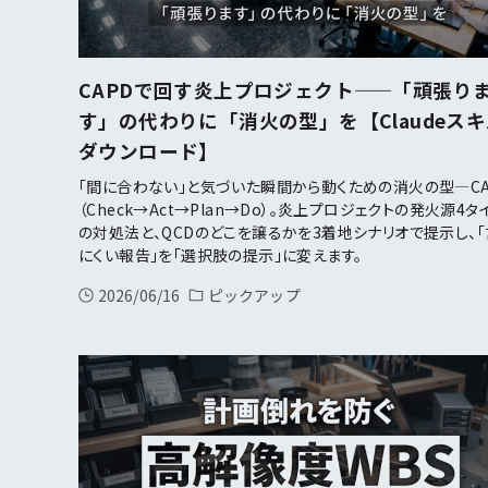
CAPDで回す炎上プロジェクト——「頑張り
す」の代わりに「消火の型」を【Claudeス
ダウンロード】
「間に合わない」と気づいた瞬間から動くための消火の型—CA
（Check→Act→Plan→Do）。炎上プロジェクトの発火源4タ
の対処法と、QCDのどこを譲るかを3着地シナリオで提示し、「
にくい報告」を「選択肢の提示」に変えます。
2026/06/16
ピックアップ