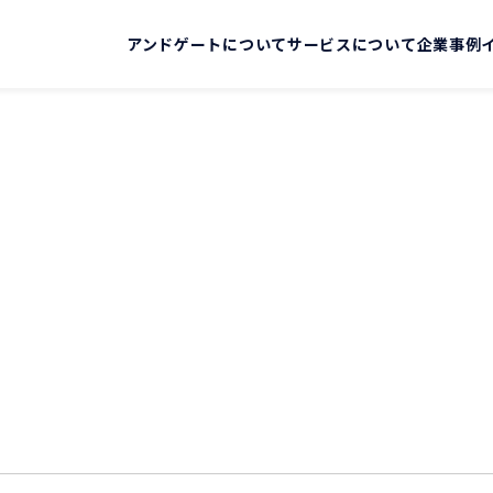
アンドゲートについて
サービスについて
企業事例
アンドゲートについて
サービスについ
行動規範
自社の強み
代表メッセージ
提供サービス一
会社概要
事業内容
ID基盤構築