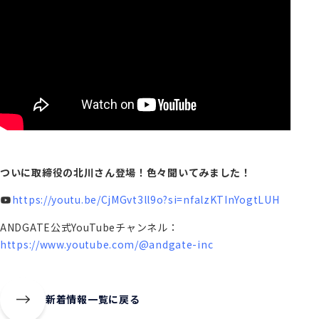
ついに取締役の北川さん登場！色々聞いてみました！
https://youtu.be/CjMGvt3ll9o?si=nfalzKTInYogtLUH
ANDGATE公式YouTubeチャンネル：
https://www.youtube.com/@andgate-inc
新着情報一覧に戻る