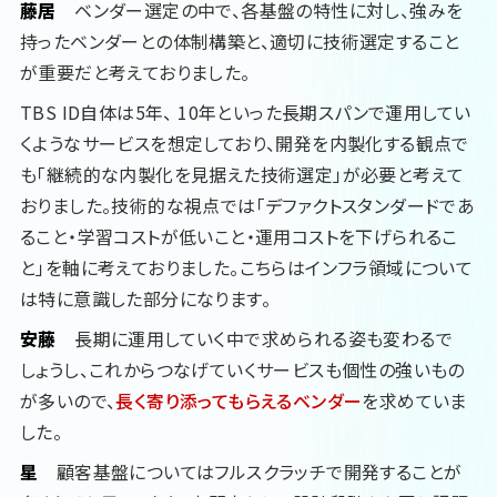
藤居
ベンダー選定の中で、各基盤の特性に対し、強みを
持ったベンダーとの体制構築と、適切に技術選定すること
が重要だと考えておりました。
TBS ID自体は5年、 10年といった長期スパンで運用してい
くようなサービスを想定しており、開発を内製化する観点で
も「継続的な内製化を見据えた技術選定」が必要と考えて
おりました。技術的な視点では「デファクトスタンダードであ
ること・学習コストが低いこと・運用コストを下げられるこ
と」を軸に考えておりました。こちらはインフラ領域について
は特に意識した部分になります。
安藤
長期に運用していく中で求められる姿も変わるで
しょうし、これからつなげていくサービスも個性の強いもの
が多いので、
長く寄り添ってもらえるベンダー
を求めていま
した。
星
顧客基盤についてはフルスクラッチで開発することが