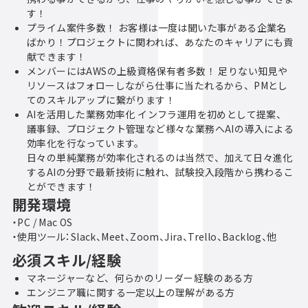
す！
プライム案件多数！ お客様は一度は聞いた事がある企業名
ばかり！プロジェクトに関われば、あなたのキャリアにも貢
献できます！
メンバーにはAWSの上級資格保有者多数！ 足りない知見や
リソースはフォローしながら仕事に当たれるから、PMとし
てのスキルアップに繋がります！
AIを活用した業務効率化 インフラ運用を初めとして提案、
議事録、プロジェクト管理など様々な業務へAIの導入による
効率化を行なっています。
日々の単純業務が効率化されるのは当然で、加えて日々進化
するAIの分野で最新技術に触れ、試験投入段階から携わるこ
とができます！
開発環境
・PC / Mac OS
・使用ツール：Slack、Meet、Zoom、Jira、Trello、Backlog、他
必須スキル/経験
マネージャーなど、何らかのリーダー経験のある方
エンジニア職に関する一定以上の理解がある方